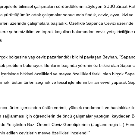
rı projelerle bilimsel çalışmaları sürdürdüklerini söyleyen SUBÜ Ziraat F
yürüttüğümüz ortak çalışmalar sonucunda fındık, ceviz, ayva, kivi ve T
rleri üzerinde çalışmalara başladık. Özellikle Sapanca Cevizi üzerinde iki
re şehrimiz iklim ve toprak koşulları bakımından ceviz yetiştiriciliğin
u.
çok bölgesine yaş ceviz pazarlandığı bilgini paylaşan Beyhan, “Sapanca 
birçok problem bulunuyor. Bunların başında yörenin öz bitkisi olan Sapan
çerisinde bitkisel özellikleri ve meyve özelllikleri farklı olan birçok Sa
oymak, üstün türleri seçmek ve tescil işlemlerini bir an evvel yaparak Sa
anca türleri içerisinden üstün verimli, yüksek randımanlı ve hastalıklar il
liğinin sağlanması için öğrencilerin de öncü çalışmalar yaptığını kaydede
 Yetiştirilen Bazı Önemli Ceviz Genotiplerinin (Juglans regia L.) Fenoloj
in edilen cevizlerin meyve özellikleri incelendi.”