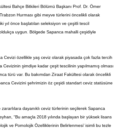
akültesi Bahçe Bitkileri Bölümü Başkanı Prof. Dr. Ömer
rabzon Hurması gibi meyve türlerini öncelikli olarak
 yıl önce başlatılan seleksiyon ve çeşitli tescil
e oldukça uygun. Bölgede Sapanca mahalli çeşidiyle
Cevizi özellikle yaş ceviz olarak piyasada çok fazla tercih
ca Cevizinin şimdiye kadar çeşit tescilinin yapılmamış olması
panca türü var. Bu bakımdan Ziraat Fakültesi olarak öncelikli
panca Cevizini şehrimizin öz çeşidi standart ceviz statüsüne
e zararlılara dayanıklı ceviz türlerinin seçilerek Sapanca
n Beyhan, “Bu amaçla 2018 yılında başlayan bir yüksek lisans
ik ve Pomolojik Özelliklerinin Belirlenmesi’ isimli bu tezle