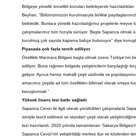
Bölgeye yönelik öncelikli konuları belirleyerek hazırladıkla
Beyhan, “Bölümümüzün kurulmasıyla birlikte paydaşlarımızla 
belirledik. Bunlara yönelik hazırladığımız projelerle meyve tü
çalışmalarımız tüm hızıyla sürüyor. Başta Sapanca olmak üze
kurulmuş çok sayıda kapama bahçe bulunuyor” diye konuşt
Piyasada çok fazla tercih ediliyor
Özellikle Marmara Bölgesi başta olmak üzere Türkiye’nin bir
ediliyor. Buna rağmen bölgede yetiştiricilerin karşılaştığı 
geliyor. Ayrıca henüz mahalli çeşit vasfında ve popülasyonu i
amacımız çeşide ait tüm özellikleri bilimsel olarak ortaya k
kavuşturmak.”
Yüksek lisans tezi katkı sağladı
Sapanca Cevizi ile ilgili olarak yürüttükleri çalışmalarla Sap
ismiyle tescil edilmesi ve standart çeşit olarak yetiştirici
tezi hazırlandı. 2020 yılında tamamlanan ‘Sakarya Bölgesi’nde
Sapanca Cevizi’nin yetiştirildiği merkez ilçe ve köylerden tem