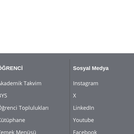
ÖĞRENCİ
Sosyal Medya
Akademik Takvim
Instagram
BYS
X
Öğrenci Toplulukları
LinkedIn
Kütüphane
Youtube
Yemek Menüsü
Facebook