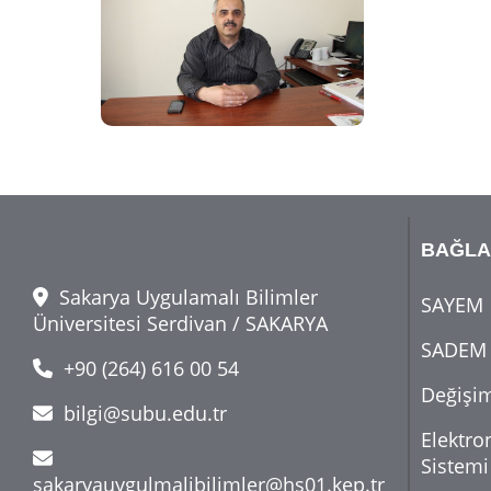
BAĞLA
Sakarya Uygulamalı Bilimler
SAYEM
Üniversitesi Serdivan / SAKARYA
SADEM
+90 (264) 616 00 54
Değişi
bilgi@subu.edu.tr
Elektro
Sistemi
sakaryauygulmalibilimler@hs01.kep.tr