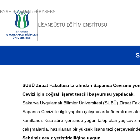
BYS
E-Posta
Rehber
EBYS
EBS
LİSANSÜSTÜ EĞİTİM ENSTİTÜSÜ
S
SUBÜ Ziraat Fakültesi tarafından Sapanca Cevizine yönel
Cevizi için coğrafi işaret tescili başvurusu yapılacak.
Sakarya Uygulamalı Bilimler Üniversitesi (SUBÜ) Ziraat Fakült
Sapanca Cevizi ile ilgili yapılan çalışmalarda önemli mesafe 
kanıtlandı. Kısa süre içerisinde yoğun talep olan yaş cevizi
çalışmalarda, hazırlanan bir yüksek lisans tezi çerçevesinde
Şehrimiz ceviz yetiştiriciliğine uygun