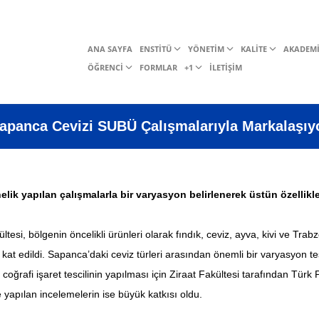
ANA SAYFA
ENSTİTÜ
YÖNETİM
KALİTE
AKADEM
ÖĞRENCİ
FORMLAR
+1
İLETİŞİM
apanca Cevizi SUBÜ Çalışmalarıyla Markalaşıy
ik yapılan çalışmalarla bir varyasyon belirlenerek üstün özellikle
esi, bölgenin öncelikli ürünleri olarak fındık, ceviz, ayva, kivi ve Trab
kat edildi. Sapanca’daki ceviz türleri arasından önemli bir varyasyon tes
n coğrafi işaret tescilinin yapılması için Ziraat Fakültesi tarafından T
 yapılan incelemelerin ise büyük katkısı oldu.