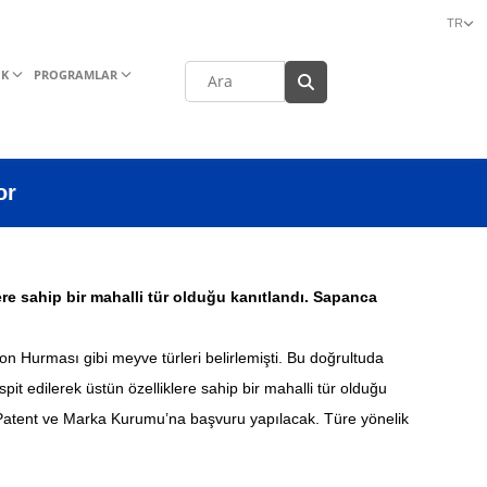
TR
İK
PROGRAMLAR
or
re sahip bir mahalli tür olduğu kanıtlandı. Sapanca
zon Hurması gibi meyve türleri belirlemişti. Bu doğrultuda
pit edilerek üstün özelliklere sahip bir mahalli tür olduğu
ürk Patent ve Marka Kurumu’na başvuru yapılacak. Türe yönelik